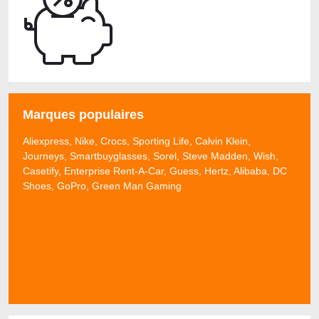
Marques populaires
Aliexpress, Nike, Crocs, Sporting Life, Calvin Klein,
Journeys, Smartbuyglasses, Sorel, Steve Madden, Wish,
Casetify, Enterprise Rent-A-Car, Guess, Hertz, Alibaba, DC
Shoes, GoPro, Green Man Gaming